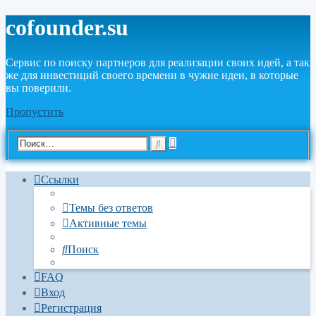
cofounder.su
Сервис по поиску партнеров для реализации своих идей, а так
же для инвестиций своего времени в чужие идеи, в которые
вы поверили.
Пропустить
Расширенный
Поиск
поиск
Ссылки
Темы без ответов
Активные темы
Поиск
FAQ
Вход
Регистрация