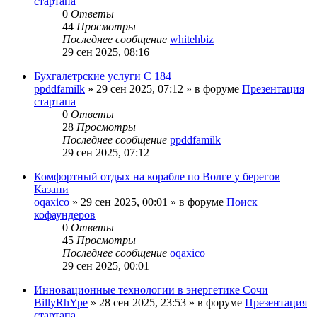
стартапа
0
Ответы
44
Просмотры
Последнее сообщение
whitehbiz
29 сен 2025, 08:16
Бухгалетрские услуги С 184
ppddfamilk
»
29 сен 2025, 07:12
» в форуме
Презентация
стартапа
0
Ответы
28
Просмотры
Последнее сообщение
ppddfamilk
29 сен 2025, 07:12
Комфортный отдых на корабле по Волге у берегов
Казани
oqaxico
»
29 сен 2025, 00:01
» в форуме
Поиск
кофаундеров
0
Ответы
45
Просмотры
Последнее сообщение
oqaxico
29 сен 2025, 00:01
Инновационные технологии в энергетике Сочи
BillyRhYpe
»
28 сен 2025, 23:53
» в форуме
Презентация
стартапа