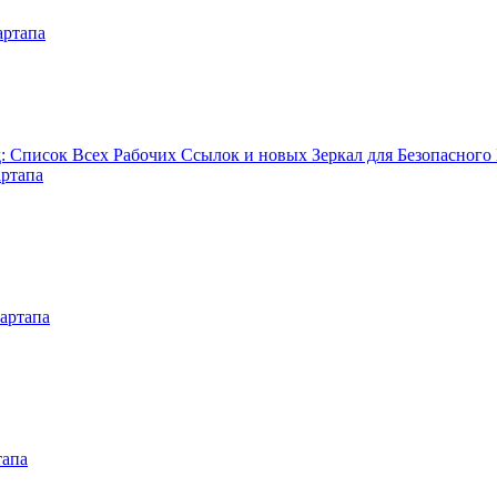
артапа
Список Всех Рабочих Ссылок и новых Зеркал для Безопасного
артапа
артапа
тапа