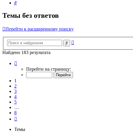
Поиск
Темы без ответов
Перейти к расширенному поиску
Расширенный
Поиск
поиск
Найдено 183 результата
Страница
1
Перейти на страницу:
из
8
1
2
3
4
5
…
8
След.
Темы