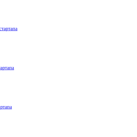
стартапа
тартапа
артапа