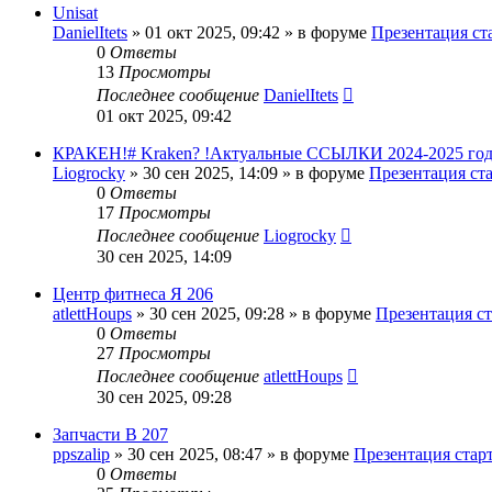
Unisat
DanielItets
»
01 окт 2025, 09:42
» в форуме
Презентация ст
0
Ответы
13
Просмотры
Последнее сообщение
DanielItets
01 окт 2025, 09:42
КРАКЕН!# Kraken? !Актуальные ССЫЛКИ 2024-2025 год: 
Liogrocky
»
30 сен 2025, 14:09
» в форуме
Презентация ст
0
Ответы
17
Просмотры
Последнее сообщение
Liogrocky
30 сен 2025, 14:09
Центр фитнеса Я 206
atlettHoups
»
30 сен 2025, 09:28
» в форуме
Презентация ст
0
Ответы
27
Просмотры
Последнее сообщение
atlettHoups
30 сен 2025, 09:28
Запчасти В 207
ppszalip
»
30 сен 2025, 08:47
» в форуме
Презентация стар
0
Ответы