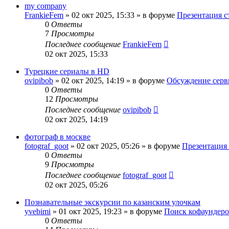
my company
FrankieFem
»
02 окт 2025, 15:33
» в форуме
Презентация с
0
Ответы
7
Просмотры
Последнее сообщение
FrankieFem
02 окт 2025, 15:33
Турецкие сериалы в HD
ovipibob
»
02 окт 2025, 14:19
» в форуме
Обсуждение серв
0
Ответы
12
Просмотры
Последнее сообщение
ovipibob
02 окт 2025, 14:19
фотограф в москве
fotograf_goot
»
02 окт 2025, 05:26
» в форуме
Презентация 
0
Ответы
9
Просмотры
Последнее сообщение
fotograf_goot
02 окт 2025, 05:26
Познавательные экскурсии по казанским улочкам
yvebimi
»
01 окт 2025, 19:23
» в форуме
Поиск кофаундер
0
Ответы