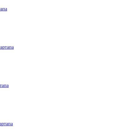
тапа
тартапа
тапа
артапа