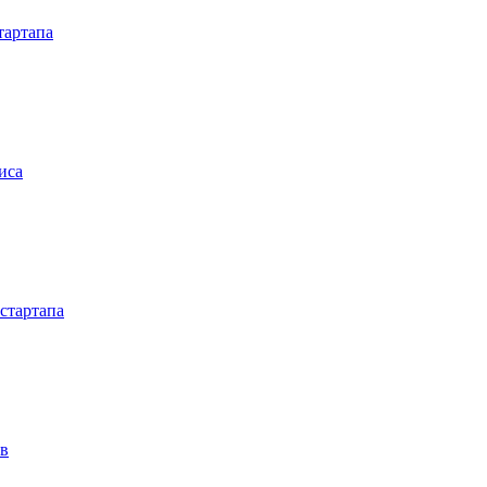
тартапа
иса
стартапа
ов