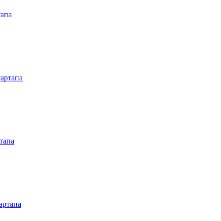
тапа
тартапа
тапа
артапа