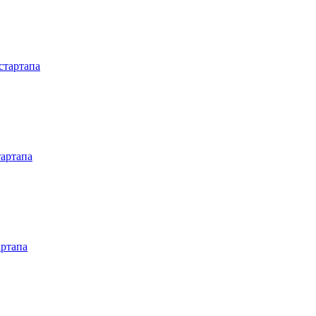
стартапа
тартапа
артапа