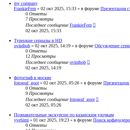
my company
FrankieFem
»
02 окт 2025, 15:33
» в форуме
Презентация с
0
Ответы
7
Просмотры
Последнее сообщение
FrankieFem
02 окт 2025, 15:33
Турецкие сериалы в HD
ovipibob
»
02 окт 2025, 14:19
» в форуме
Обсуждение серв
0
Ответы
12
Просмотры
Последнее сообщение
ovipibob
02 окт 2025, 14:19
фотограф в москве
fotograf_goot
»
02 окт 2025, 05:26
» в форуме
Презентация 
0
Ответы
9
Просмотры
Последнее сообщение
fotograf_goot
02 окт 2025, 05:26
Познавательные экскурсии по казанским улочкам
yvebimi
»
01 окт 2025, 19:23
» в форуме
Поиск кофаундер
0
Ответы