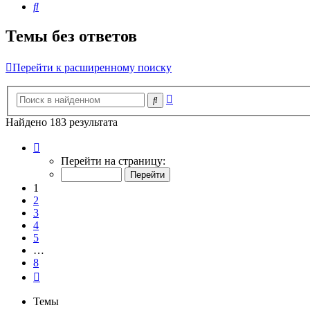
Поиск
Темы без ответов
Перейти к расширенному поиску
Расширенный
Поиск
поиск
Найдено 183 результата
Страница
1
Перейти на страницу:
из
8
1
2
3
4
5
…
8
След.
Темы