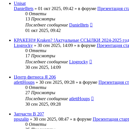
Unisat
DanielItets
»
01 окт 2025, 09:42
» в форуме
Презентация ст
0
Ответы
13
Просмотры
Последнее сообщение
DanielItets
01 окт 2025, 09:42
КРАКЕН!# Kraken? !Актуальные ССЫЛКИ 2024-2025 год: 
Liogrocky
»
30 сен 2025, 14:09
» в форуме
Презентация ст
0
Ответы
17
Просмотры
Последнее сообщение
Liogrocky
30 сен 2025, 14:09
Центр фитнеса Я 206
atlettHoups
»
30 сен 2025, 09:28
» в форуме
Презентация ст
0
Ответы
27
Просмотры
Последнее сообщение
atlettHoups
30 сен 2025, 09:28
Запчасти В 207
ppszalip
»
30 сен 2025, 08:47
» в форуме
Презентация стар
0
Ответы