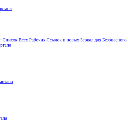
артапа
Список Всех Рабочих Ссылок и новых Зеркал для Безопасного
артапа
артапа
тапа