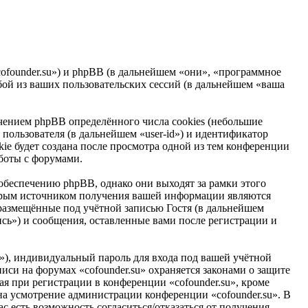
//cofounder.su») и phpBB (в дальнейшем «они», «программное
ой из ваших пользовательских сессий (в дальнейшем «ваша
чением phpBB определённого числа cookies (небольшие
пользователя (в дальнейшем «user-id») и идентификатор
ie будет создана после просмотра одной из тем конференции
аботы с форумами.
обеспечению phpBB, однако они выходят за рамки этого
торым источником получения вашей информации являются
размещённые под учётной записью Гостя (в дальнейшем
ись») и сообщения, оставленные вами после регистрации и
»), индивидуальный пароль для входа под вашей учётной
иси на форумах «cofounder.su» охраняется законами о защите
 при регистрации в конференции «cofounder.su», кроме
, на усмотрение администрации конференции «cofounder.su». В
с есть возможность согласиться/отказаться от получения