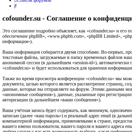
Список форумов
Поиск
cofounder.su - Соглашение о конфиденц
Это соглашение подробно объясняет, как «cofounder.su» и его п
обеспечение phpBB», «www.phpbb.com», «phpBB Limited», «ph
информация»).
Ваша информация собирается двумя способами. Во-первых, про
текстовые файлы, загружаемые в папку временных файлов вашег
анонимной сессии (в дальнейшем «session-id»), автоматически
«cofounder.su» и будет использоваться для хранения информац
Также во время просмотра конференции «cofounder.su» мы мож
документа, целью которого является рассмотрение страниц,
данные, которые вы отправляете на форум. Этими данными мог
«анонимные сообщения»), данные, указанные при регистрации 
авторизации (в дальнейшем «ваши сообщения»).
Ваша учётная запись будет содержать, как минимум, однознач
записью (далее «ваш пароль») и реальный адрес email (в дальн
компьютерной информации, применяемыми в стране, предостав
вашего имени пользователя, вашего пароля и вашего адреса ema
любом случае у вас есть возможность выбрать, какая информаци