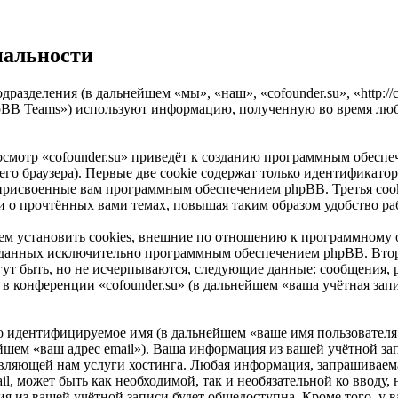
иальности
одразделения (в дальнейшем «мы», «наш», «cofounder.su», «http:
pBB Teams») используют информацию, полученную во время люб
смотр «cofounder.su» приведёт к созданию программным обеспе
о браузера). Первые две cookie содержат только идентификатор 
 присвоенные вам программным обеспечением phpBB. Третья cook
ии о прочтённых вами темах, повышая таким образом удобство р
ем установить cookies, внешние по отношению к программному 
 созданных исключительно программным обеспечением phpBB. В
ут быть, но не исчерпываются, следующие данные: сообщения, 
в конференции «cofounder.su» (в дальнейшем «ваша учётная зап
но идентифицируемое имя (в дальнейшем «ваше имя пользователя
ейшем «ваш адрес email»). Ваша информация из вашей учётной зап
ляющей нам услуги хостинга. Любая информация, запрашиваемая
il, может быть как необходимой, так и необязательной ко вводу
я из вашей учётной записи будет общедоступна. Кроме того, у ва