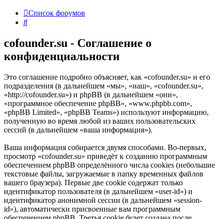
Список форумов
Поиск
cofounder.su - Соглашение о
конфиденциальности
Это соглашение подробно объясняет, как «cofounder.su» и его
подразделения (в дальнейшем «мы», «наш», «cofounder.su»,
«http://cofounder.su») и phpBB (в дальнейшем «они»,
«программное обеспечение phpBB», «www.phpbb.com»,
«phpBB Limited», «phpBB Teams») используют информацию,
полученную во время любой из ваших пользовательских
сессий (в дальнейшем «ваша информация»).
Ваша информация собирается двумя способами. Во-первых,
просмотр «cofounder.su» приведёт к созданию программным
обеспечением phpBB определённого числа cookies (небольшие
текстовые файлы, загружаемые в папку временных файлов
вашего браузера). Первые две cookie содержат только
идентификатор пользователя (в дальнейшем «user-id») и
идентификатор анонимной сессии (в дальнейшем «session-
id»), автоматически присвоенные вам программным
обеспечением phpBB. Третья cookie будет создана после