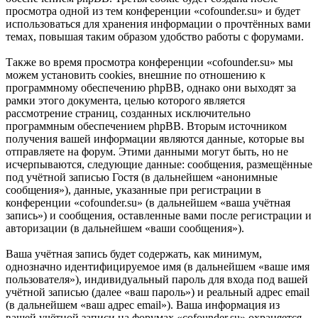
просмотра одной из тем конференции «cofounder.su» и будет
использоваться для хранения информации о прочтённых вами
темах, повышая таким образом удобство работы с форумами.
Также во время просмотра конференции «cofounder.su» мы
можем установить cookies, внешние по отношению к
программному обеспечению phpBB, однако они выходят за
рамки этого документа, целью которого является
рассмотрение страниц, созданных исключительно
программным обеспечением phpBB. Вторым источником
получения вашей информации являются данные, которые вы
отправляете на форум. Этими данными могут быть, но не
исчерпываются, следующие данные: сообщения, размещённые
под учётной записью Гостя (в дальнейшем «анонимные
сообщения»), данные, указанные при регистрации в
конференции «cofounder.su» (в дальнейшем «ваша учётная
запись») и сообщения, оставленные вами после регистрации и
авторизации (в дальнейшем «ваши сообщения»).
Ваша учётная запись будет содержать, как минимум,
однозначно идентифицируемое имя (в дальнейшем «ваше имя
пользователя»), индивидуальный пароль для входа под вашей
учётной записью (далее «ваш пароль») и реальный адрес email
(в дальнейшем «ваш адрес email»). Ваша информация из
вашей учётной записи на форумах «cofounder.su» охраняется