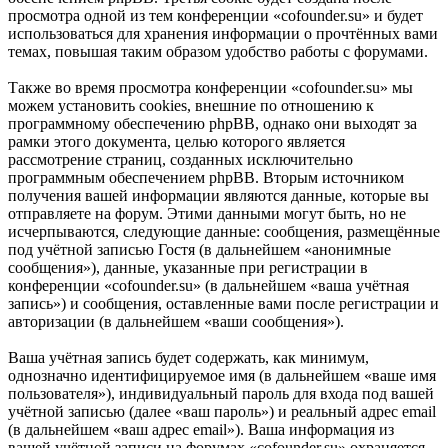
просмотра одной из тем конференции «cofounder.su» и будет
использоваться для хранения информации о прочтённых вами
темах, повышая таким образом удобство работы с форумами.
Также во время просмотра конференции «cofounder.su» мы
можем установить cookies, внешние по отношению к
программному обеспечению phpBB, однако они выходят за
рамки этого документа, целью которого является
рассмотрение страниц, созданных исключительно
программным обеспечением phpBB. Вторым источником
получения вашей информации являются данные, которые вы
отправляете на форум. Этими данными могут быть, но не
исчерпываются, следующие данные: сообщения, размещённые
под учётной записью Гостя (в дальнейшем «анонимные
сообщения»), данные, указанные при регистрации в
конференции «cofounder.su» (в дальнейшем «ваша учётная
запись») и сообщения, оставленные вами после регистрации и
авторизации (в дальнейшем «ваши сообщения»).
Ваша учётная запись будет содержать, как минимум,
однозначно идентифицируемое имя (в дальнейшем «ваше имя
пользователя»), индивидуальный пароль для входа под вашей
учётной записью (далее «ваш пароль») и реальный адрес email
(в дальнейшем «ваш адрес email»). Ваша информация из
вашей учётной записи на форумах «cofounder.su» охраняется