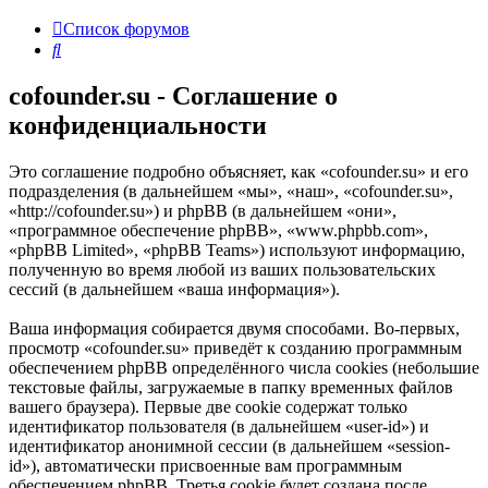
Список форумов
Поиск
cofounder.su - Соглашение о
конфиденциальности
Это соглашение подробно объясняет, как «cofounder.su» и его
подразделения (в дальнейшем «мы», «наш», «cofounder.su»,
«http://cofounder.su») и phpBB (в дальнейшем «они»,
«программное обеспечение phpBB», «www.phpbb.com»,
«phpBB Limited», «phpBB Teams») используют информацию,
полученную во время любой из ваших пользовательских
сессий (в дальнейшем «ваша информация»).
Ваша информация собирается двумя способами. Во-первых,
просмотр «cofounder.su» приведёт к созданию программным
обеспечением phpBB определённого числа cookies (небольшие
текстовые файлы, загружаемые в папку временных файлов
вашего браузера). Первые две cookie содержат только
идентификатор пользователя (в дальнейшем «user-id») и
идентификатор анонимной сессии (в дальнейшем «session-
id»), автоматически присвоенные вам программным
обеспечением phpBB. Третья cookie будет создана после