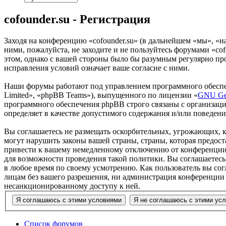
cofounder.su - Регистрация
Заходя на конференцию «cofounder.su» (в дальнейшем «мы», «наш
ними, пожалуйста, не заходите и не пользуйтесь форумами «cof
этом, однако с вашей стороны было бы разумным регулярно про
исправления условий означает ваше согласие с ними.
Наши форумы работают под управлением программного обеспе
Limited», «phpBB Teams»), выпущенного по лицензии «
GNU Gen
программного обеспечения phpBB строго связаны с организаци
определяет в качестве допустимого содержания и/или поведен
Вы соглашаетесь не размещать оскорбительных, угрожающих, 
могут нарушить законы вашей страны, страны, которая предос
привести к вашему немедленному отключению от конференции, 
для возможности проведения такой политики. Вы соглашаетесь 
в любое время по своему усмотрению. Как пользователь вы сог
лицам без вашего разрешения, ни администрация конференции «c
несанкционированному доступу к ней.
Список форумов