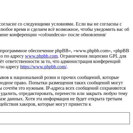
оё согласие со следующими условиями. Если вы не согласны с
 любое время и сделаем всё возможное, чтобы уведомить вас об
ание конференции «cofounder.su» после обновления/
«программное обеспечение phpBB», «www.phpbb.com», «phpBB
но по адресу
www.phpbb.com
. Ограничения лицензии GPL для
ёт ответственности за то, что администрация конференций
 по адресу
https://www.phpbb.com/
.
ывов к национальной розни и прочих сообщений, которые
народное право. Попытки размещения таких сообщений могут
ы сочтём это нужным. IP-адреса всех сообщений сохраняются
 удалить, отредактировать, перенести или закрыть любую тему
базе данных. Хотя эта информация не будет открыта третьим
действия хакеров, которые могут привести к