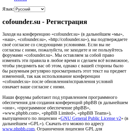
Язык:
cofounder.su - Регистрация
Заходя на конференцию «cofounder.su» (в дальнейшем «мы»,
«наш», «cofounder.su», «http://cofounder.su»), вы подтверждаете
своё согласие со следующими условиями. Если вы не
согласны с ними, пожалуйста, не заходите и не пользуйтесь
форумами «cofounder.su». Мы оставляем за собой право
изменять эти правила в любое время и сделаем всё возможное,
чтобы уведомить вас об этом, однако с вашей стороны было
бы разумным регулярно просматривать этот текст на предмет
изменений, так как использование конференции
«cofounder.su» после обновления/исправления условий
означает ваше согласие с ними.
Наши форумы работают под управлением программного
обеспечения для создания конференций phpBB (в дальнейшем
«они», «программное обеспечение phpBB»,
«www.phpbb.com», «phpBB Limited», «phpBB Teams»),
выпущенного по лицензии «
GNU General Public License v2
» (в
дальнейшем «GPL»). Скачать его можно по адресу
www.phpbb.com
. Ограничения лицензии GPL для