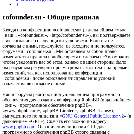
Поиск
cofounder.su - Общие правила
Заходя на конференцию «cofounder.su» (в дальнейшем «мы»,
«наш», «cofounder.su», «http://cofounder.su»), вы подтверждаете
своё согласие со следующими условиями. Если вы не
согласны с ними, пожалуйста, не заходите и не пользуйтесь
форумами «cofounder.su». Мы оставляем за собой право
изменять эти правила в любое время и сделаем всё возможное,
чтобы уведомить вас об этом, однако с вашей стороны было
бы разумным регулярно просматривать этот текст на предмет
изменений, так как использование конференции
«cofounder.su» после обновления/исправления условий
означает ваше согласие с ними.
Наши форумы работают под управлением программного
обеспечения для создания конференций phpBB (в дальнейшем
«они», «программное обеспечение phpBB»,
«www.phpbb.com», «phpBB Limited», «phpBB Teams»),
выпущенного по лицензии «
GNU General Public License v2
» (в
дальнейшем «GPL»). Скачать его можно по адресу
www.phpbb.com
. Ограничения лицензии GPL для
программного обеспечения phpBB строго связаны с